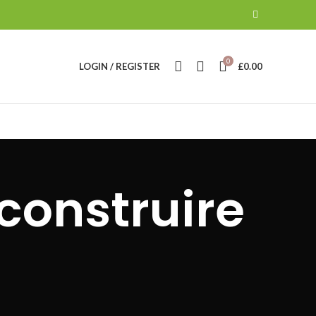
0
LOGIN / REGISTER
£
0.00
construire