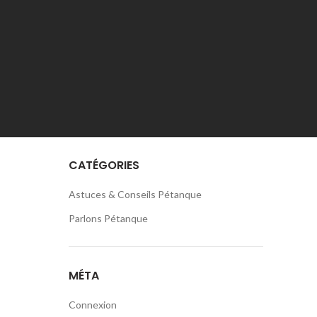
octobre 2020
septembre 2020
août 2020
juillet 2020
juin 2020
CATÉGORIES
Astuces & Conseils Pétanque
Parlons Pétanque
MÉTA
Connexion