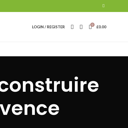
0
LOGIN / REGISTER
£
0.00
construire
ovence