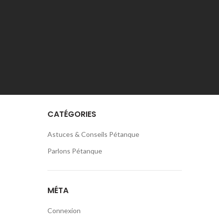
octobre 2020
septembre 2020
août 2020
juillet 2020
juin 2020
CATÉGORIES
Astuces & Conseils Pétanque
Parlons Pétanque
MÉTA
Connexion