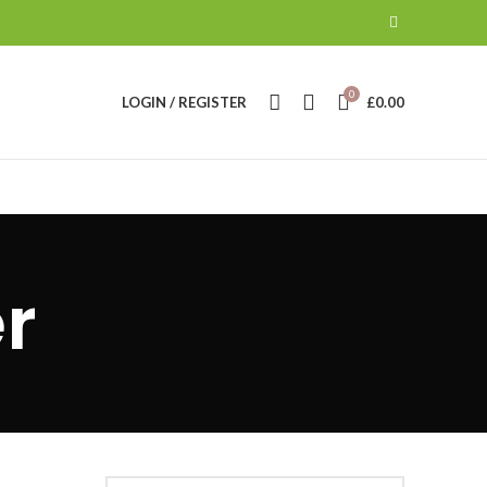
0
LOGIN / REGISTER
£
0.00
r