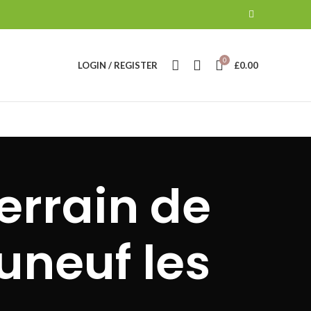
0
LOGIN / REGISTER
£
0.00
errain de
uneuf les