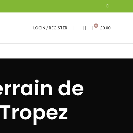
0
LOGIN / REGISTER
£
0.00
errain de
 Tropez