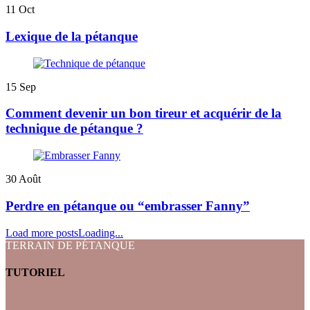
11
Oct
Lexique de la pétanque
15
Sep
Comment devenir un bon tireur et acquérir de la
technique de pétanque ?
30
Août
Perdre en pétanque ou “embrasser Fanny”
Load more posts
Loading...
TERRAIN DE PÉTANQUE
TUTORIEL