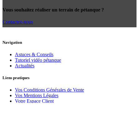
Vous souhaitez réaliser un terrain de pétanque ?
Contactez-nous
Navigation
Astuces & Conseils
Tutoriel vidéo pétanque
Actualités
Liens pratiques
Vos Conditions Générales de Vente
Vos Mentions Légales
Votre Espace Client
Vos contacts
Politique de cookies (EU)
Sponsor officiel de