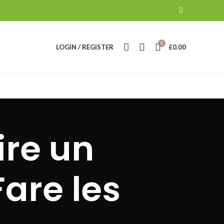
0
LOGIN / REGISTER
£
0.00
ire un
are les