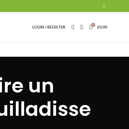
0
LOGIN / REGISTER
£
0.00
ire un
illadisse