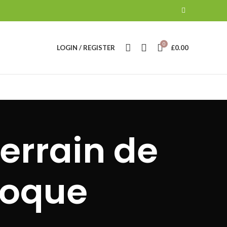
0
LOGIN / REGISTER
£
0.00
errain de
Roque