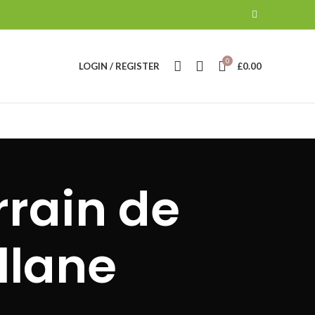
0
LOGIN / REGISTER
£
0.00
rrain de
llane