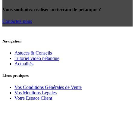
Vous souhaitez réaliser un terrain de pétanque ?
Contactez-nous
Navigation
Astuces & Conseils
Tutoriel vidéo pétanque
Actualités
Liens pratiques
Vos Conditions Générales de Vente
Vos Mentions Légales
Votre Espace Client
Vos contacts
Politique de cookies (EU)
Sponsor officiel de