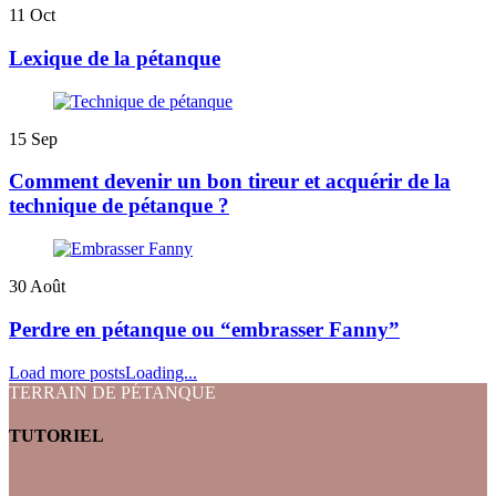
11
Oct
Lexique de la pétanque
15
Sep
Comment devenir un bon tireur et acquérir de la
technique de pétanque ?
30
Août
Perdre en pétanque ou “embrasser Fanny”
Load more posts
Loading...
TERRAIN DE PÉTANQUE
TUTORIEL