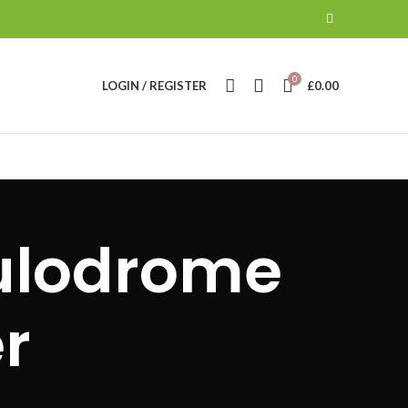
0
LOGIN / REGISTER
£
0.00
oulodrome
r