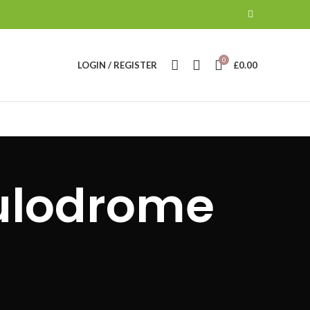
0
LOGIN / REGISTER
£
0.00
oulodrome