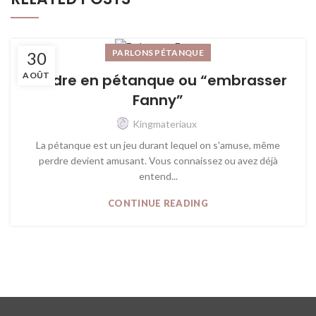
PARLONS PÉTANQUE
30
AOÛT
Perdre en pétanque ou “embrasser
Fanny”
Kingmateriaux
La pétanque est un jeu durant lequel on s'amuse, même
perdre devient amusant. Vous connaissez ou avez déjà
entend...
CONTINUE READING