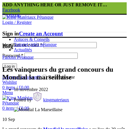
ADD ANYTHING HERE OR JUST REMOVE IT…
Facebook
Facebook
Login / Register
Sign in
Create an Account
Astuces & Conseils
Tutoriel vidéo pétanque
Identifiant ou e-mail
*
Blog
Actualités
Password
*
Parlons Pétanque
Log in
Les vainqueurs du grand concours du
Mondial la marseillaise
Lost your password?
Remember me
Wishlist
0
items
/
£
0.00
18 novembre 2022
Menu
Posted by
kingmateriaux
0
items
/
£
0.00
10
Sep