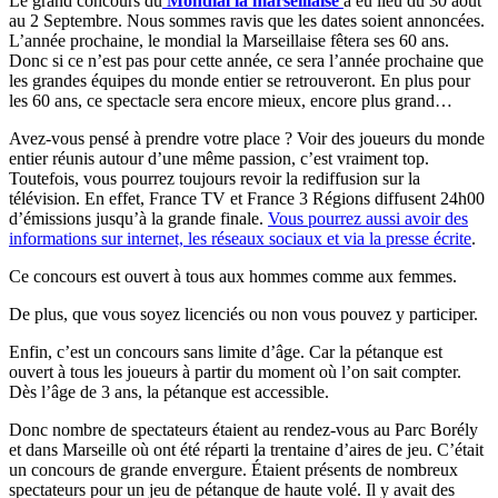
Le grand concours du
Mondial la marseillaise
a eu lieu du 30 août
au 2 Septembre. Nous sommes ravis que les dates soient annoncées.
L’année prochaine, le mondial la Marseillaise fêtera ses 60 ans.
Donc si ce n’est pas pour cette année, ce sera l’année prochaine que
les grandes équipes du monde entier se retrouveront. En plus pour
les 60 ans, ce spectacle sera encore mieux, encore plus grand…
Avez-vous pensé à prendre votre place ? Voir des joueurs du monde
entier réunis autour d’une même passion, c’est vraiment top.
Toutefois, vous pourrez toujours revoir la rediffusion sur la
télévision. En effet, France TV et France 3 Régions diffusent 24h00
d’émissions jusqu’à la grande finale.
Vous pourrez aussi avoir des
informations sur internet, les réseaux sociaux et via la presse écrite
.
Ce concours est ouvert à tous aux hommes comme aux femmes.
De plus, que vous soyez licenciés ou non vous pouvez y participer.
Enfin, c’est un concours sans limite d’âge. Car la pétanque est
ouvert à tous les joueurs à partir du moment où l’on sait compter.
Dès l’âge de 3 ans, la pétanque est accessible.
Donc nombre de spectateurs étaient au rendez-vous au Parc Borély
et dans Marseille où ont été réparti la trentaine d’aires de jeu. C’était
un concours de grande envergure. Étaient présents de nombreux
spectateurs pour un jeu de pétanque de haute volé. Il y avait des