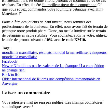
En attendant, il s’est donné à fond pendant ce mondial au vu de ces
résultats. En effet, il a été
élu meilleur tireur de la compétition
.Où
que vous soyez, commandez votre fourniture pétanque avec King
Matériaux !”
Faute d’être des joueurs de haut niveau, nous sommes des
professionnels de haut niveau. En effet, nous avons fait du terrain de
pétanque notre produit phare. Donc, on met la lumière sur le terrain
de pétanque en sable stabilisé. Vous souhaitez avoir le votre, utilisez
le code de promo suivant :
-10% avec le code KM10.
Tags:
mondial la marseillaise
,
résultats mondial la marseillaise
,
vainqueurs
mondial la marseillaise
Facebook
Newer
N’oublions pas les valeurs de la pétanque ! La compétition
ne change rien.
Back to list
Older
International de Ruoms une compétition immanquable en
Auvergne
Laisser un commentaire
Votre adresse e-mail ne sera pas publiée.
Les champs obligatoires
sont indiqués avec
*