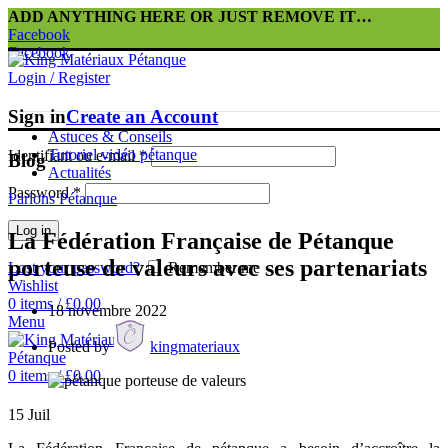
ADD ANYTHING HERE OR JUST REMOVE IT…
Facebook
Facebook
Login / Register
Sign in
Create an Account
Astuces & Conseils
Tutoriel vidéo pétanque
Identifiant ou e-mail
*
Blog
Actualités
Password
*
Parlons Pétanque
Log in
La Fédération Française de Pétanque
porteuse de valeurs avec ses partenariats
Lost your password?
Remember me
Wishlist
0
items
/
£
0.00
18 novembre 2022
Menu
Posted by
kingmateriaux
0
items
/
£
0.00
15
Juil