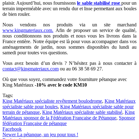
plaisir. Aujourd’hui, nous fournissons
le sable stabilisé rose
pour un
terrain imperméable avec un rendu dur et lisse permettant aux boules
de bien rouler.
Nous vendons nos produits via un site marchand
www.kingmateriaux.com.
Afin de proposer un service de qualité,
nous conditionnons nos produits et nous vous les livrons dans la
France entière. Notre équipe est là pour vous accompagner dans vos
aménagements de jardin, nous sommes disponibles du lundi au
samedi pour toutes vos questions.
Vous avez besoin d’un devis ? N’hésitez pas à nous contacter à
contact@kingmateriaux.com
ou au 06 38 58 69 27.
Où que vous soyez, commandez votre fourniture pétanque avec
King Matériaux
-10% avec le code KM10
Tags:
King Matériaux spécialiste revêtement boulodrome
,
King Matériaux
spécialiste sable pour boules
,
King Matériaux spécialiste sable pour
terrain de pétanque
,
King Matériaux spécialiste sable stabilisé
,
King
Matériaux sponsor de la Fédération Française de Pétanque
,
Sponsor
fédération Française de pétanque
Facebook
Newer
La pétanque, un jeu pour tous !