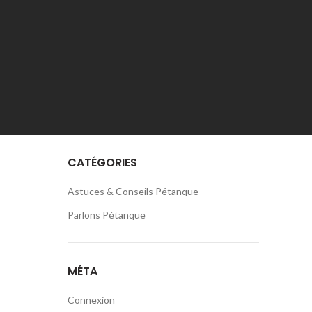
octobre 2020
septembre 2020
août 2020
juillet 2020
juin 2020
CATÉGORIES
Astuces & Conseils Pétanque
Parlons Pétanque
MÉTA
Connexion