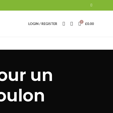
0
LOGIN / REGISTER
£
0.00
our un
oulon